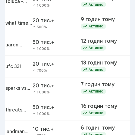
toluca -
to
trending_up
Активно
1 000%
arrow_upward
seattle
sounders
9 годин тому
20 тис.+
what time
my
trending_up
Активно
500%
arrow_upward
does my
life with
12 годин тому
50 тис.+
the walter
aaron
lo
trending_up
Активно
1 000%
arrow_upward
boys come
donald
out
18 годин тому
20 тис.+
ufc 331
uf
trending_up
Активно
700%
arrow_upward
7 годин тому
20 тис.+
sparks vs
ch
trending_up
Активно
1 000%
arrow_upward
sky
16 годин тому
50 тис.+
threats
ju
trending_up
Активно
1 000%
arrow_upward
against
federal
6 годин тому
10 тис.+
judges
landman
trending_up
Активно