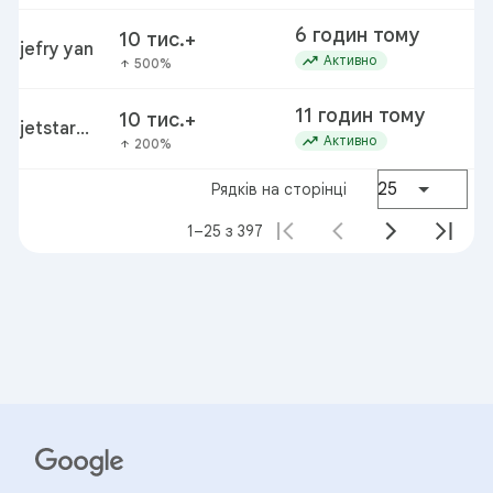
6 годин тому
10 тис.+
jefry yan
me
trending_up
Активно
500%
arrow_upward
11 годин тому
10 тис.+
jetstar
je
trending_up
Активно
200%
arrow_upward
overhead
bin fees
25
Рядків на сторінці
1–25 з 397