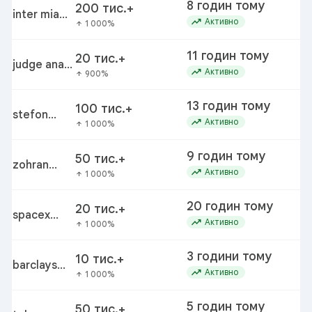
8 годин тому
200 тис.+
inter miami
in
trending_up
Активно
1 000%
arrow_upward
vs san luis
11 годин тому
20 тис.+
judge ana
fe
trending_up
Активно
900%
arrow_upward
reyes tps
13 годин тому
100 тис.+
br
stefon
trending_up
Щ
Активно
1 000%
arrow_upward
diggs
9 годин тому
50 тис.+
zohran
un
trending_up
Активно
1 000%
arrow_upward
mamdani
20 годин тому
20 тис.+
spacex
ro
trending_up
Активно
1 000%
arrow_upward
rocket
crashes on
3 години тому
10 тис.+
the moon
barclays
trending_up
Активно
1 000%
arrow_upward
center
5 годин тому
50 тис.+