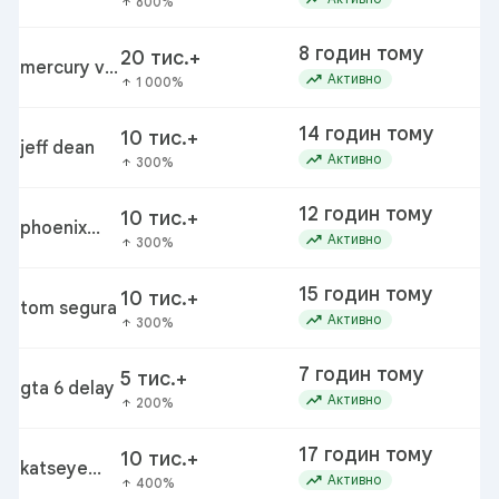
800%
arrow_upward
season 3
delay
8 годин тому
20 тис.+
taylor
mercury vs
at
trending_up
Активно
1 000%
arrow_upward
sheridan
dream
14 годин тому
10 тис.+
di
jeff dean
trending_up
Щ
Активно
300%
arrow_upward
12 годин тому
10 тис.+
du
phoenix
trending_up
du
Активно
300%
arrow_upward
arizona
dust storm
15 годин тому
10 тис.+
tom segura
trending_up
Активно
300%
arrow_upward
7 годин тому
5 тис.+
gta 6 delay
ro
trending_up
Активно
200%
arrow_upward
17 годин тому
10 тис.+
katseye
trending_up
Активно
400%
arrow_upward
movie