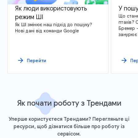
Як люди використовують
У пошу
режим ШІ
Що стане
птахів? О
Як ШІ змінює наш підхід до пошуку?
Бремер –
Нові дані від команди Google
занурює 
Трендів 
всій Аме
arrow_forward
arrow_forward
Перейти
Пе
Як почати роботу з Трендами
Уперше користуєтеся Трендами? Перегляньте ці
ресурси, щоб дізнатися більше про роботу із
сервісом.