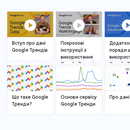
play_circle
play_circle
play_ci
Вступ про дані
Покрокові
Додатко
Google Трендів
інструкції з
поради 
використання
викорис
Google Трендів
Google Т
Що таке Google
Основи сервісу
Про дані
Тренди?
Google Тренди