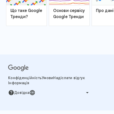
Що таке Google
Основи сервісу
Про дані
Тренди?
Google Тренди
Конфіденційність
Умови
Надіслати відгук
Інформація
help
language
Довідка