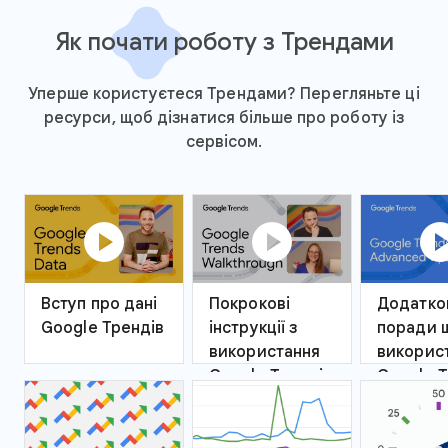
Як почати роботу з Трендами
Уперше користуєтеся Трендами? Перегляньте ці
ресурси, щоб дізнатися більше про роботу із
сервісом.
play_circle
play_circle
play_ci
Вступ про дані
Покрокові
Додатко
Google Трендів
інструкції з
поради 
використання
викорис
Google Трендів
Google Т