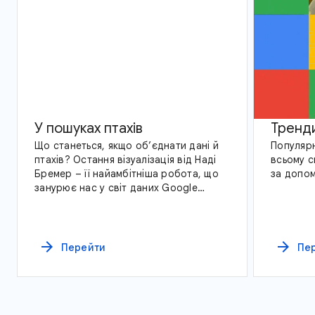
У пошуках птахів
Тренди
Що станеться, якщо об’єднати дані й
Популярн
птахів? Остання візуалізація від Наді
всьому с
Бремер – її найамбітніша робота, що
за допом
занурює нас у світ даних Google
Трендів і спостережень за птахами по
всій Америці.
arrow_forward
arrow_forward
Перейти
Пе