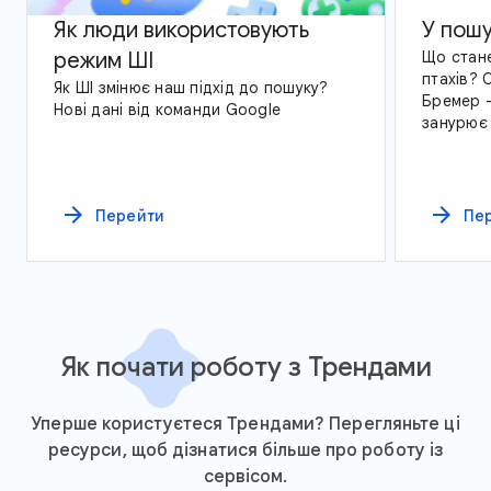
Як люди використовують
У пошу
режим ШІ
Що стане
птахів? О
Як ШІ змінює наш підхід до пошуку?
Бремер –
Нові дані від команди Google
занурює 
Трендів 
всій Аме
arrow_forward
arrow_forward
Перейти
Пе
Як почати роботу з Трендами
Уперше користуєтеся Трендами? Перегляньте ці
ресурси, щоб дізнатися більше про роботу із
сервісом.