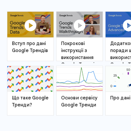
play_circle
play_circle
play_ci
Вступ про дані
Покрокові
Додатко
Google Трендів
інструкції з
поради 
використання
викорис
Google Трендів
Google Т
Що таке Google
Основи сервісу
Про дані
Тренди?
Google Тренди