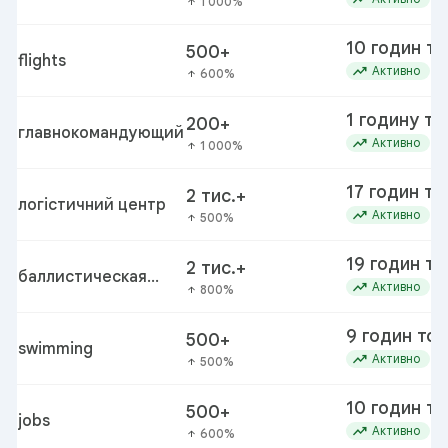
1 000%
arrow_upward
10 годин т
500+
flights
trending_up
Активно
600%
arrow_upward
1 годину то
200+
главнокомандующий
trending_up
Активно
1 000%
arrow_upward
17 годин то
2 тис.+
логістичний центр
trending_up
Активно
500%
arrow_upward
19 годин т
2 тис.+
баллистическая
trending_up
Активно
800%
arrow_upward
ракета
9 годин то
500+
swimming
trending_up
Активно
500%
arrow_upward
10 годин т
500+
jobs
trending_up
Активно
600%
arrow_upward