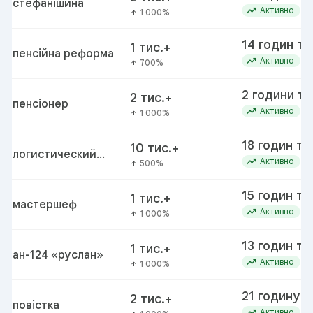
стефанішина
trending_up
Активно
1 000%
arrow_upward
14 годин т
1 тис.+
пенсійна реформа
trending_up
Активно
700%
arrow_upward
2 години т
2 тис.+
пенсіонер
trending_up
Активно
1 000%
arrow_upward
18 годин то
10 тис.+
логистический
trending_up
Активно
500%
arrow_upward
центр
15 годин то
1 тис.+
мастершеф
trending_up
Активно
1 000%
arrow_upward
13 годин то
1 тис.+
ан-124 «руслан»
trending_up
Активно
1 000%
arrow_upward
21 годину 
2 тис.+
повістка
trending_up
Активно