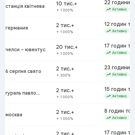
22 години 
10 тис.+
станція квітнева
trending_up
Активно
1 000%
arrow_upward
12 годин то
2 тис.+
германия
trending_up
Активно
1 000%
arrow_upward
17 годин то
20 тис.+
челси – ювентус
trending_up
Активно
1 000%
arrow_upward
23 години 
2 тис.+
6 серпня свято
trending_up
Активно
200%
arrow_upward
15 годин то
2 тис.+
гураль павло
trending_up
Активно
1 000%
arrow_upward
федорович
8 годин то
2 тис.+
москва
trending_up
Активно
1 000%
arrow_upward
17 годин то
2 тис.+