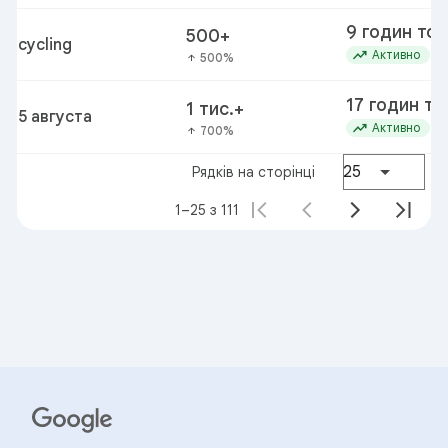
9 годин то
500+
cycling
trending_up
Активно
500%
arrow_upward
17 годин то
1 тис.+
5 августа
trending_up
Активно
700%
arrow_upward
25
Рядків на сторінці
1–25 з 111