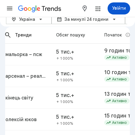
Trends
maps
Увійти
location_on
calendar_month
categor
Популярне зараз – Google Тр
Україна
За минулі 24 години
arrow_back_ios_new
arrow_forward_ios
search
info
Тренди
Обсяг пошуку
Початок
9 годин то
5 тис.+
мальорка – псж
trending_up
Активно
1 000%
arrow_upward
10 годин т
5 тис.+
арсенал – реал
trending_up
Активно
1 000%
arrow_upward
бетіс
13 годин то
5 тис.+
кінець світу
trending_up
Активно
1 000%
arrow_upward
15 годин то
5 тис.+
олексій юков
trending_up
Активно
1 000%
arrow_upward